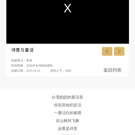
诗意与童话
拍摄景点：青海
特别鸣谢：克洛伊全球旅拍团队
返回列表
拍摄日期：2019-10-19
浏览人气：3980
白雪皑皑的童话里
你笑容灿烂皎洁
一袭洁白的裙摆
在山林间飞舞
远看是诗意