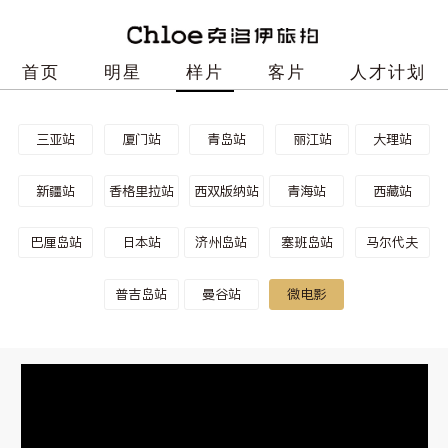
首页
明星
样片
客片
人才计划
三亚站
厦门站
青岛站
丽江站
大理站
新疆站
香格里拉站
西双版纳站
青海站
西藏站
巴厘岛站
日本站
济州岛站
塞班岛站
马尔代夫
普吉岛站
曼谷站
微电影
This
is
a
The media could not be loaded, either because the
modal
window.
server or network failed or because the format is not
supported.